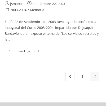
Autor
Publicación
jsmartin
septiembre 22, 2003
de
de
Categoría
2003-2004
/
Memoria
la
la
de
entrada:
entrada:
la
El día 22 de septiembre de 2003 tuvo lugar la conferencia
entrada:
inaugural del Curso 2003-2004, impartida por D. Joaquín
Bardavío, quien expuso el tema de "Los servicios secretos y
la…
«Los
Continuar Leyendo
Servicios
Secretos
Y
La
Transición”
1
2
Ir a la página anterior