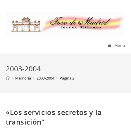
Saltar
al
contenido
Menú
2003-2004
>
Memoria
>
2003-2004
>
Página 2
«Los servicios secretos y la
transición”