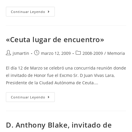
«El
Continuar Leyendo
Club
De
Madrid:
El
Liderazgo,
Político
«Ceuta lugar de encuentro»
Después
Del
Poder»
Autor
Publicación
Categoría
jsmartin
marzo 12, 2009
2008-2009
/
Memoria
de
de
de
la
la
la
El día 12 de Marzo se celebró una concurrida reunión donde
entrada:
entrada:
entrada:
el invitado de Honor fue el Excmo Sr. D Juan Vivas Lara,
Presidente de la Ciudad Autónoma de Ceuta.…
«Ceuta
Continuar Leyendo
Lugar
De
Encuentro»
D. Anthony Blake, invitado de