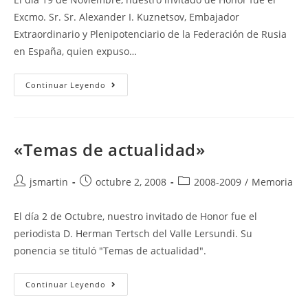
entrada:
Excmo. Sr. Sr. Alexander I. Kuznetsov, Embajador
Extraordinario y Plenipotenciario de la Federación de Rusia
en España, quien expuso…
«La
Continuar Leyendo
Rusia
Actual»
«Temas de actualidad»
Autor
Publicación
Categoría
jsmartin
octubre 2, 2008
2008-2009
/
Memoria
de
de
de
la
la
la
El día 2 de Octubre, nuestro invitado de Honor fue el
entrada:
entrada:
entrada:
periodista D. Herman Tertsch del Valle Lersundi. Su
ponencia se tituló "Temas de actualidad".
«Temas
Continuar Leyendo
De
Actualidad»