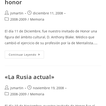
honor
Autor
Publicación
jsmartin
diciembre 11, 2008
de
de
Categoría
2008-2009
/
Memoria
la
la
de
entrada:
entrada:
la
El día 11 de Diciembre, fue nuestro invitado de Honor una
entrada:
figura del ámbito cultural, D. Anthony Blake. Médico que
cambió el ejercicio de su profesión por la de Mentalista..…
D.
Continuar Leyendo
Anthony
Blake,
Invitado
De
Honor
«La Rusia actual»
Autor
Publicación
jsmartin
noviembre 19, 2008
de
de
Categoría
2008-2009
/
Memoria
la
la
de
entrada:
entrada:
la
El día 19 de Noviembre, nuestro invitado de Honor fue el