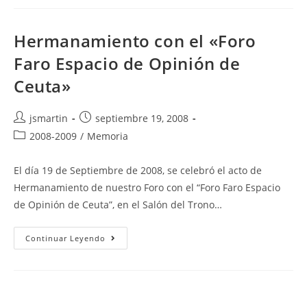
Hermanamiento con el «Foro
Faro Espacio de Opinión de
Ceuta»
Autor
Publicación
jsmartin
septiembre 19, 2008
de
de
Categoría
2008-2009
/
Memoria
la
la
de
entrada:
entrada:
la
El día 19 de Septiembre de 2008, se celebró el acto de
entrada:
Hermanamiento de nuestro Foro con el “Foro Faro Espacio
de Opinión de Ceuta”, en el Salón del Trono…
Hermanamiento
Continuar Leyendo
Con
El
«Foro
Faro
Espacio
De
Opinión