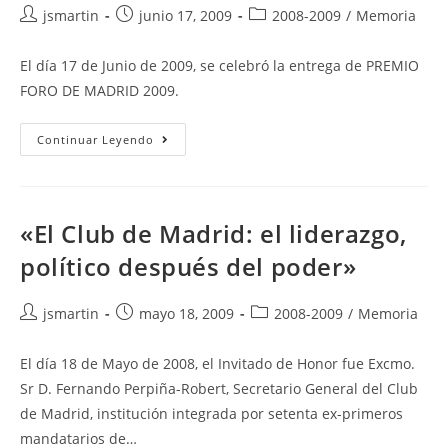
Autor
Publicación
Categoría
jsmartin
junio 17, 2009
2008-2009
/
Memoria
de
de
de
la
la
la
El día 17 de Junio de 2009, se celebró la entrega de PREMIO
entrada:
entrada:
entrada:
FORO DE MADRID 2009.
Entrega
Continuar Leyendo
Del
Premio
Foro
De
Madrid
2009
«El Club de Madrid: el liderazgo,
político después del poder»
Autor
Publicación
Categoría
jsmartin
mayo 18, 2009
2008-2009
/
Memoria
de
de
de
la
la
la
El día 18 de Mayo de 2008, el Invitado de Honor fue Excmo.
entrada:
entrada:
entrada:
Sr D. Fernando Perpiña-Robert, Secretario General del Club
de Madrid, institución integrada por setenta ex-primeros
mandatarios de…