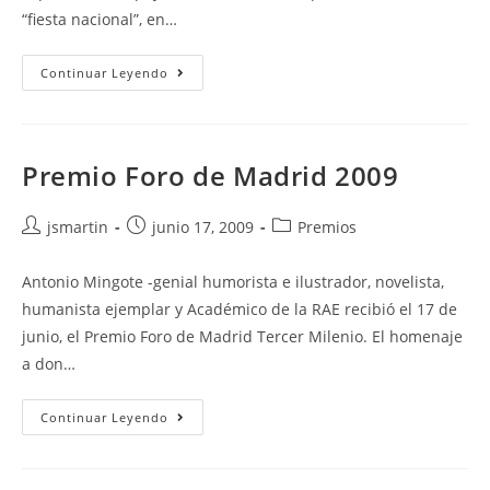
“fiesta nacional”, en…
Premio
Continuar Leyendo
Foro
De
Madrid
2010
Institucional
Premio Foro de Madrid 2009
Autor
Publicación
Categoría
jsmartin
junio 17, 2009
Premios
de
de
de
la
la
la
Antonio Mingote -genial humorista e ilustrador, novelista,
entrada:
entrada:
entrada:
humanista ejemplar y Académico de la RAE recibió el 17 de
junio, el Premio Foro de Madrid Tercer Milenio. El homenaje
a don…
Premio
Continuar Leyendo
Foro
De
Madrid
2009