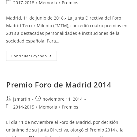
de
de
Categoría
2017-2018
/
Memoria
/
Premios
la
la
de
entrada:
entrada:
la
Madrid, 11 de junio de 2018.- La Junta Directiva del Foro
entrada:
Madrid Tercer Milenio (FMTM), concedió cuatro premios en
2018 a destacadas personalidades e instituciones de la
sociedad española. Para…
Premios
Continuar Leyendo
FMTM
2018
Premio Foro de Madrid 2014
Autor
Publicación
jsmartin
noviembre 11, 2014
de
de
Categoría
2014-2015
/
Memoria
/
Premios
la
la
de
entrada:
entrada:
la
El día 11 de noviembre el Foro de Madrid, por decisión
entrada:
unánime de su Junta Directiva, otorgó el Premio 2014 a la