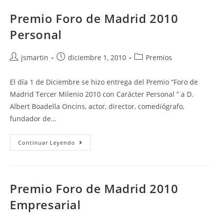
Premio Foro de Madrid 2010
Personal
Autor
Publicación
Categoría
jsmartin
diciembre 1, 2010
Premios
de
de
de
la
la
la
El día 1 de Diciembre se hizo entrega del Premio “Foro de
entrada:
entrada:
entrada:
Madrid Tercer Milenio 2010 con Carácter Personal “ a D.
Albert Boadella Oncins, actor, director, comediógrafo,
fundador de…
Premio
Continuar Leyendo
Foro
De
Madrid
2010
Personal
Premio Foro de Madrid 2010
Empresarial