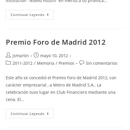
institución "Nuevo Futuro" en mérito a su prolífica…
Premio
Continuar Leyendo
Foro
De
Madrid
2014
Premio Foro de Madrid 2012
Autor
Publicación
jsmartin
mayo 10, 2012
de
de
Categoría
Comentarios
2011-2012
/
Memoria
/
Premios
Sin comentarios
la
la
de
de
entrada:
entrada:
la
la
Este año se concedió el Premio Foro de Madrid 2012, con
entrada:
entrada:
carácter empresarial , a Metro de Madrid S.A.. La
celebración tuvo lugar en Club Financiero mediante una
cena. El…
Premio
Continuar Leyendo
Foro
De
Madrid
2012