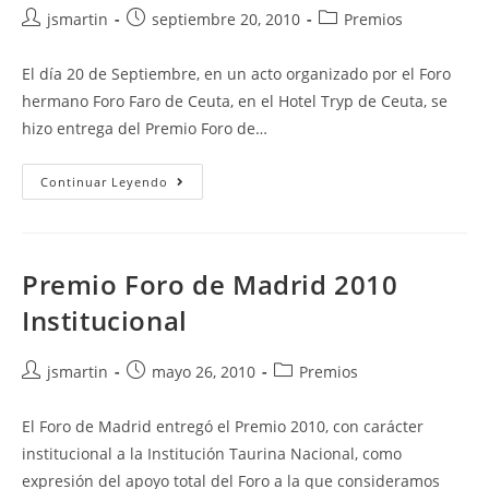
Autor
Publicación
Categoría
jsmartin
septiembre 20, 2010
Premios
de
de
de
la
la
la
El día 20 de Septiembre, en un acto organizado por el Foro
entrada:
entrada:
entrada:
hermano Foro Faro de Ceuta, en el Hotel Tryp de Ceuta, se
hizo entrega del Premio Foro de…
Premio
Continuar Leyendo
Foro
De
Madrid
2010
Empresarial
Premio Foro de Madrid 2010
Institucional
Autor
Publicación
Categoría
jsmartin
mayo 26, 2010
Premios
de
de
de
la
la
la
El Foro de Madrid entregó el Premio 2010, con carácter
entrada:
entrada:
entrada:
institucional a la Institución Taurina Nacional, como
expresión del apoyo total del Foro a la que consideramos