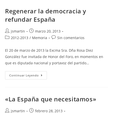
Compromiso
De
Todos»
Regenerar la democracia y
refundar España
Autor
Publicación
jsmartin
marzo 20, 2013
de
de
Categoría
Comentarios
2012-2013
/
Memoria
Sin comentarios
la
la
de
de
entrada:
entrada:
la
la
El 20 de marzo de 2013 la Excma Sra. Dña Rosa Diez
entrada:
entrada:
González fue invitada de Honor del Foro, en momentos en
que es diputada nacional y portavoz del partido…
Regenerar
Continuar Leyendo
La
Democracia
Y
Refundar
España
«La España que necesitamos»
Autor
Publicación
jsmartin
febrero 28, 2013