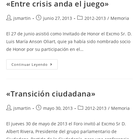
«Entre crisis anda el juego»
Autor
Publicación
Categoría
jsmartin
junio 27, 2013
2012-2013
/
Memoria
de
de
de
la
la
la
El 27 de junio asistió como Invitado de Honor el Excmo Sr. D.
entrada:
entrada:
entrada:
Luis María Anson Oliart, quie ya había sido nombrado socio
de Honor por su participación en el…
«Entre
Continuar Leyendo
Crisis
Anda
El
Juego»
«Transición ciudadana»
Autor
Publicación
Categoría
jsmartin
mayo 30, 2013
2012-2013
/
Memoria
de
de
de
la
la
la
El jueves 30 de mayo de 2013 el Foro invitó al Excmo Sr D.
entrada:
entrada:
entrada:
Albert Rivera, Presidente del grupo parlamentario de