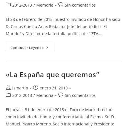
de
de
Categoría
Comentarios
2012-2013
/
Memoria
Sin comentarios
la
la
de
de
entrada:
entrada:
la
la
El 28 de febrero de 2013, nuestro invitado de Honor ha sido
entrada:
entrada:
D. Carlos Cuesta Arce, Redactor Jefe del periódico "El
Mundo" y Director de la tertulia política de 13TV.…
«La
Continuar Leyendo
España
Que
Necesitamos»
«La España que queremos”
Autor
Publicación
jsmartin
enero 31, 2013
de
de
Categoría
Comentarios
2012-2013
/
Memoria
Sin comentarios
la
la
de
de
entrada:
entrada:
la
la
El jueves 31 de enero de 2013 el Foro de Madrid recibó
entrada:
entrada:
como Invitado de Honor y conferenciante al Excmo. Sr. D.
Manuel Pizarro Moreno, Socio Internacional y Presidente