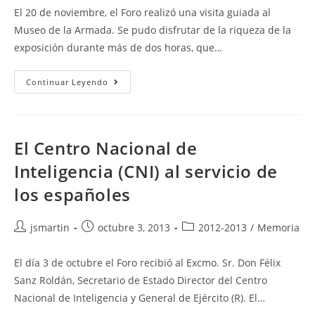
entrada:
entrada:
la
El 20 de noviembre, el Foro realizó una visita guiada al
entrada:
Museo de la Armada. Se pudo disfrutar de la riqueza de la
exposición durante más de dos horas, que…
Blas
Continuar Leyendo
De
Lezo,
El
Español
Que
Derrotó
El Centro Nacional de
A
Inglaterra
Inteligencia (CNI) al servicio de
los españoles
Autor
Publicación
Categoría
jsmartin
octubre 3, 2013
2012-2013
/
Memoria
de
de
de
la
la
la
El día 3 de octubre el Foro recibió al Excmo. Sr. Don Félix
entrada:
entrada:
entrada:
Sanz Roldán, Secretario de Estado Director del Centro
Nacional de Inteligencia y General de Ejército (R). El…