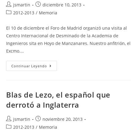
Autor
Publicación
jsmartin
diciembre 10, 2013
de
de
Categoría
2012-2013
/
Memoria
la
la
de
entrada:
entrada:
la
El 10 de diciembre el Foro de Madrid organizó una visita al
entrada:
Centro Internacional de Desminado de la Academia de
Ingenieros sita en Hoyo de Manzanares. Nuestro anfitrión, el
Excmo.…
Visita
Continuar Leyendo
A
La
Academia
De
Ingenieros
Blas de Lezo, el español que
derrotó a Inglaterra
Autor
Publicación
jsmartin
noviembre 20, 2013
de
de
Categoría
2012-2013
/
Memoria
la
la
de