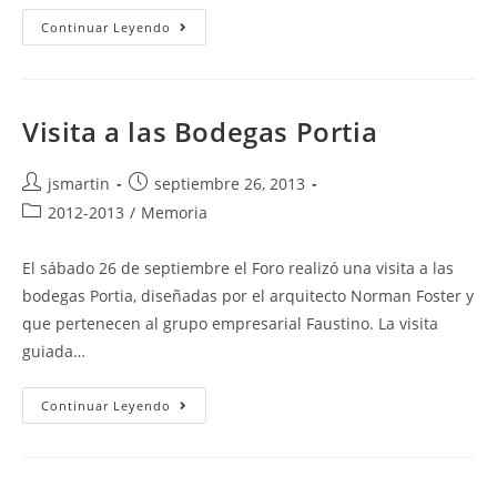
El
Continuar Leyendo
Centro
Nacional
De
Inteligencia
(CNI)
Al
Visita a las Bodegas Portia
Servicio
De
Los
Autor
Publicación
Españoles
jsmartin
septiembre 26, 2013
de
de
Categoría
2012-2013
/
Memoria
la
la
de
entrada:
entrada:
la
El sábado 26 de septiembre el Foro realizó una visita a las
entrada:
bodegas Portia, diseñadas por el arquitecto Norman Foster y
que pertenecen al grupo empresarial Faustino. La visita
guiada…
Visita
Continuar Leyendo
A
Las
Bodegas
Portia