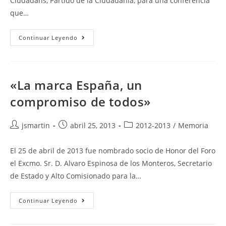
Ciudadans, Partido de la Ciudadanía, para una conferencia
que…
«Transición
Continuar Leyendo
Ciudadana»
«La marca España, un
compromiso de todos»
Autor
Publicación
Categoría
jsmartin
abril 25, 2013
2012-2013
/
Memoria
de
de
de
la
la
la
El 25 de abril de 2013 fue nombrado socio de Honor del Foro
entrada:
entrada:
entrada:
el Excmo. Sr. D. Alvaro Espinosa de los Monteros, Secretario
de Estado y Alto Comisionado para la…
«La
Continuar Leyendo
Marca
España,
Un