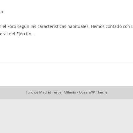
ia
 el Foro según las características habituales. Hemos contado con 
ral del Ejército…
Foro de Madrid Tercer Milenio - OceanWP Theme