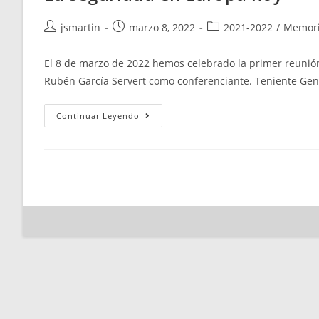
Autor
Publicación
Categoría
jsmartin
marzo 8, 2022
2021-2022
/
Memor
de
de
de
la
la
la
El 8 de marzo de 2022 hemos celebrado la primer reunión
entrada:
entrada:
entrada:
Rubén García Servert como conferenciante. Teniente Gene
La
Continuar Leyendo
Seguridad
En
Europa
Hoy