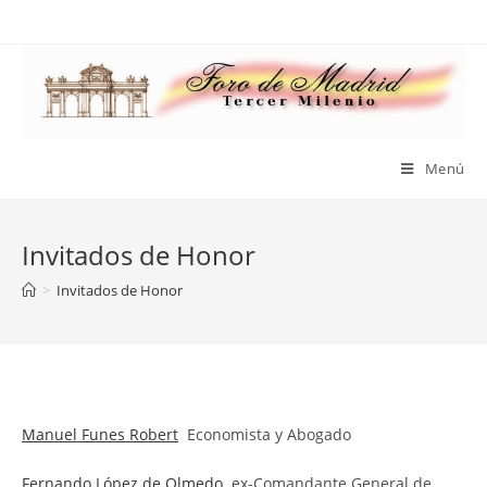
Saltar
al
contenido
Menú
Invitados de Honor
>
Invitados de Honor
Manuel Funes Robert
Economista y Abogado
Fernando López de Olmedo
ex-Comandante General de