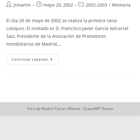
Autor
Publicación
Categoría
jsmartin
mayo 20, 2002
2002-2003
/
Memoria
de
de
de
la
la
la
El día 20 de mayo de 2002 se realiza la primera cena-
entrada:
entrada:
entrada:
coloquio. El invitado es D. Francisco Javier García Valcarcel
Saiz, Presidente de la Asociación de Promotores
Inmobiliarios de Madrid,…
“Actualidad
Continuar Leyendo
Del
Mercado
Inmobiliario”
Foro de Madrid Tercer Milenio - OceanWP Theme