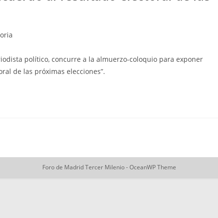
oria
iodista político, concurre a la almuerzo-coloquio para exponer
ral de las próximas elecciones”.
Foro de Madrid Tercer Milenio - OceanWP Theme