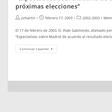
próximas elecciones”
Autor
Publicación
Categoría
jsmartin
febrero 17, 2003
2002-2003
/
Mem
de
de
de
la
la
la
El 17 de febrero de 2003, D. Iñaki Gabilondo, afamado per
entrada:
entrada:
entrada:
“Expectativas sobre Madrid de acuerdo al resultado electo
“Expectativas
Continuar Leyendo
Sobre
Madrid
De
Acuerdo
Al
Resultado
Electoral
De
Las
Próximas
Elecciones”