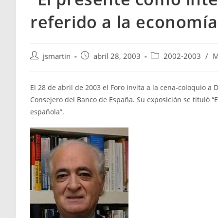
referido a la economí
Autor
Publicación
Categoría
jsmartin
abril 28, 2003
2002-2003
/
M
de
de
de
la
la
la
entrada:
entrada:
entrada:
El 28 de abril de 2003 el Foro invita a la cena-coloquio 
Consejero del Banco de España. Su exposición se tituló “
española”.