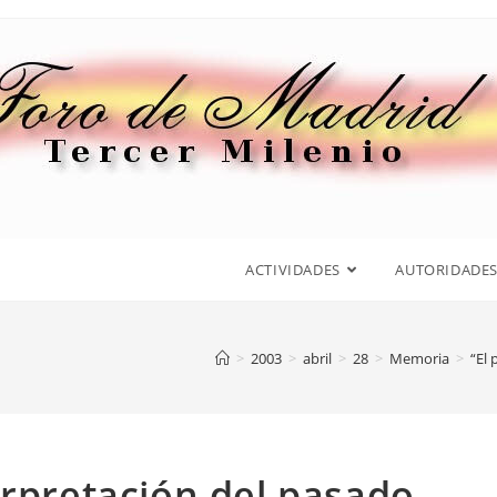
ACTIVIDADES
AUTORIDADE
>
2003
>
abril
>
28
>
Memoria
>
“El
erpretación del pasado