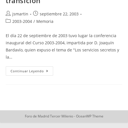
transición”
Autor
Publicación
jsmartin
septiembre 22, 2003
de
de
Categoría
2003-2004
/
Memoria
la
la
de
entrada:
entrada:
la
El día 22 de septiembre de 2003 tuvo lugar la conferencia
entrada:
inaugural del Curso 2003-2004, impartida por D. Joaquín
Bardavío, quien expuso el tema de "Los servicios secretos y
la…
«Los
Continuar Leyendo
Servicios
Secretos
Y
La
Transición”
Foro de Madrid Tercer Milenio - OceanWP Theme