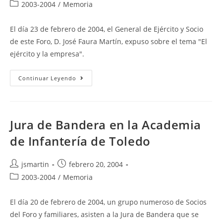
de
de
Categoría
2003-2004
/
Memoria
la
la
de
entrada:
entrada:
la
El día 23 de febrero de 2004, el General de Ejército y Socio
entrada:
de este Foro, D. José Faura Martín, expuso sobre el tema "El
ejército y la empresa".
«El
Continuar Leyendo
Ejército
Y
La
Empresa»
Jura de Bandera en la Academia
de Infantería de Toledo
Autor
Publicación
jsmartin
febrero 20, 2004
de
de
Categoría
2003-2004
/
Memoria
la
la
de
entrada:
entrada:
la
El día 20 de febrero de 2004, un grupo numeroso de Socios
entrada:
del Foro y familiares, asisten a la Jura de Bandera que se