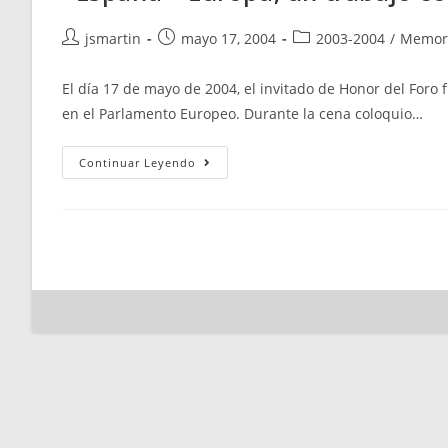
Autor
Publicación
Categoría
jsmartin
mayo 17, 2004
2003-2004
/
Memor
de
de
de
la
la
la
El día 17 de mayo de 2004, el invitado de Honor del Foro 
entrada:
entrada:
entrada:
en el Parlamento Europeo. Durante la cena coloquio…
«España
Continuar Leyendo
–
Europa,
Un
Trabajo
Común»