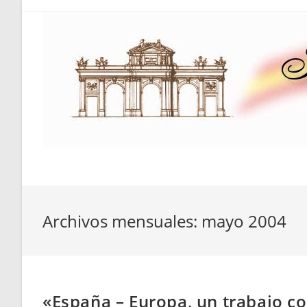
Saltar
al
contenido
Archivos mensuales: mayo 2004
«España – Europa, un trabajo 