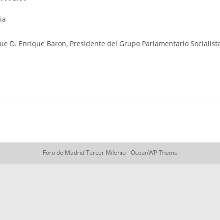
ia
fue D. Enrique Baron, Presidente del Grupo Parlamentario Socialist
Foro de Madrid Tercer Milenio - OceanWP Theme