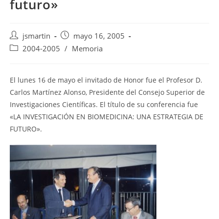
futuro»
Autor
Publicación
jsmartin
mayo 16, 2005
de
de
Categoría
2004-2005
/
Memoria
la
la
de
entrada:
entrada:
la
entrada:
El lunes 16 de mayo el invitado de Honor fue el Profesor D.
Carlos Martínez Alonso, Presidente del Consejo Superior de
Investigaciones Científicas. El título de su conferencia fue
«LA INVESTIGACIÓN EN BIOMEDICINA: UNA ESTRATEGIA DE
FUTURO».