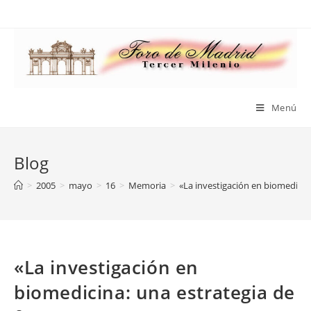
Saltar
al
contenido
Menú
Blog
>
2005
>
mayo
>
16
>
Memoria
>
«La investigación en biomedicin
«La investigación en
biomedicina: una estrategia de