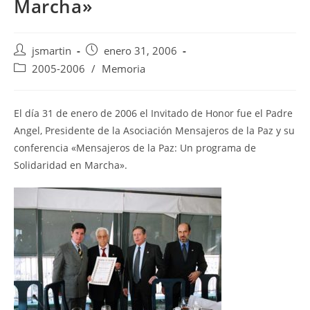
Marcha»
Autor
Publicación
jsmartin
enero 31, 2006
de
de
Categoría
2005-2006
/
Memoria
la
la
de
entrada:
entrada:
la
entrada:
El día 31 de enero de 2006 el Invitado de Honor fue el Padre
Angel, Presidente de la Asociación Mensajeros de la Paz y su
conferencia «Mensajeros de la Paz: Un programa de
Solidaridad en Marcha».