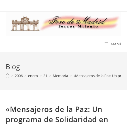
Saltar
al
contenido
Menú
Blog
>
2006
>
enero
>
31
>
Memoria
>
«Mensajeros de la Paz: Un prog
«Mensajeros de la Paz: Un
programa de Solidaridad en