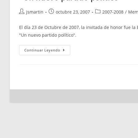
Autor
Publicación
Categoría
jsmartin
octubre 23, 2007
2007-2008
/
Mem
de
de
de
la
la
la
El día 23 de Octubre de 2007, la invitada de honor fue l
entrada:
entrada:
entrada:
"Un nuevo partido político".
«Un
Continuar Leyendo
Nuevo
Partido
Político»