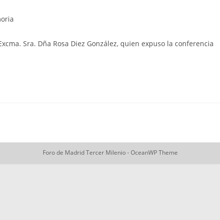
oria
a Excma. Sra. Dña Rosa Diez González, quien expuso la conferencia
Foro de Madrid Tercer Milenio - OceanWP Theme