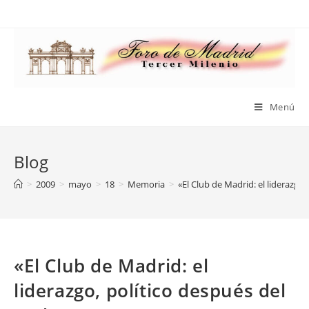
Saltar
al
contenido
Menú
Blog
>
2009
>
mayo
>
18
>
Memoria
>
«El Club de Madrid: el liderazgo
«El Club de Madrid: el
liderazgo, político después del