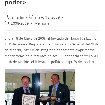
poder»
Autor
Publicación
jsmartin
mayo 18, 2009
de
de
Categoría
2008-2009
/
Memoria
la
la
de
entrada:
entrada:
la
entrada:
El día 18 de Mayo de 2008, el Invitado de Honor fue Excmo.
Sr D. Fernando Perpiña-Robert, Secretario General del Club
de Madrid, institución integrada por setenta ex-primeros
mandatarios de diferentes países. Su ponencia se tituló «El
Club de Madrid: el liderazgo, político después del poder»