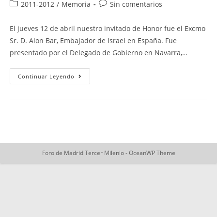
de
de
Categoría
Comentarios
2011-2012
/
Memoria
Sin comentarios
la
la
de
de
entrada:
entrada:
la
la
El jueves 12 de abril nuestro invitado de Honor fue el Excmo
entrada:
entrada:
Sr. D. Alon Bar, Embajador de Israel en España. Fue
presentado por el Delegado de Gobierno en Navarra,…
«Israel
Continuar Leyendo
Y
España
En
El
Siglo
XXI»
Foro de Madrid Tercer Milenio - OceanWP Theme