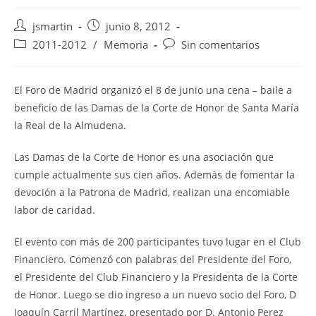
Autor
Publicación
jsmartin
junio 8, 2012
de
de
Categoría
Comentarios
2011-2012
/
Memoria
Sin comentarios
la
la
de
de
entrada:
entrada:
la
la
entrada:
entrada:
El Foro de Madrid organizó el 8 de junio una cena – baile a
beneficio de las Damas de la Corte de Honor de Santa María
la Real de la Almudena.
Las Damas de la Corte de Honor es una asociación que
cumple actualmente sus cien años. Además de fomentar la
devoción a la Patrona de Madrid, realizan una encomiable
labor de caridad.
El evento con más de 200 participantes tuvo lugar en el Club
Financiero. Comenzó con palabras del Presidente del Foro,
el Presidente del Club Financiero y la Presidenta de la Corte
de Honor. Luego se dio ingreso a un nuevo socio del Foro, D
Joaquín Carril Martínez, presentado por D. Antonio Perez