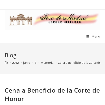
Saltar
al
contenido
Menú
Blog
>
2012
>
junio
>
8
>
Memoria
>
Cena a Beneficio de la Corte de H
Cena a Beneficio de la Corte de
Honor