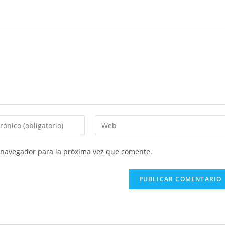
Introduce
la
URL
 navegador para la próxima vez que comente.
de
tu
web
(opcional)