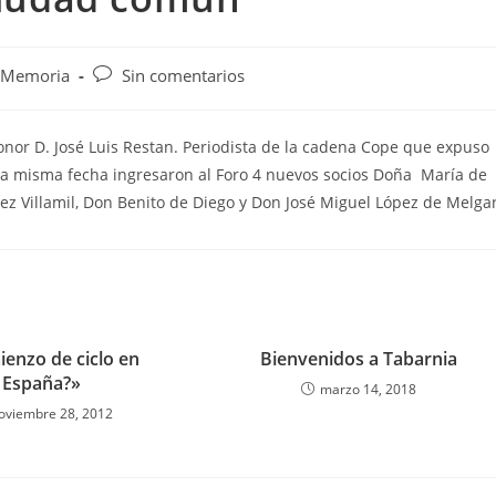
Comentarios
Memoria
Sin comentarios
de
la
entrada:
onor D. José Luis Restan. Periodista de la cadena Cope que expuso
n la misma fecha ingresaron al Foro 4 nuevos socios Doña María de
z Villamil, Don Benito de Diego y Don José Miguel López de Melgar
enzo de ciclo en
Bienvenidos a Tabarnia
España?»
marzo 14, 2018
oviembre 28, 2012