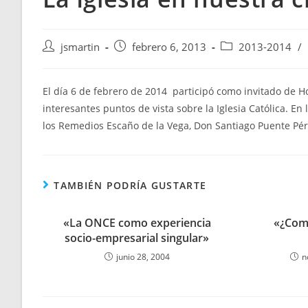
Autor
Publicación
Categoría
jsmartin
febrero 6, 2013
2013-2014
/
de
de
de
la
la
la
entrada:
entrada:
entrada:
El día 6 de febrero de 2014 participó como invitado de H
interesantes puntos de vista sobre la Iglesia Católica. E
los Remedios Escaño de la Vega, Don Santiago Puente Pére
TAMBIÉN PODRÍA GUSTARTE
«La ONCE como experiencia
«¿Comi
socio-empresarial singular»
junio 28, 2004
n