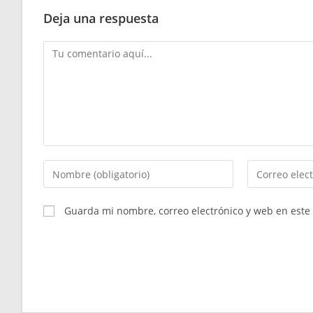
Deja una respuesta
Comentario
Introduce
Introduce
tu
tu
nombre
dirección
Guarda mi nombre, correo electrónico y web en este
o
de
nombre
correo
de
electrónico
usuario
para
para
comentar
comentar