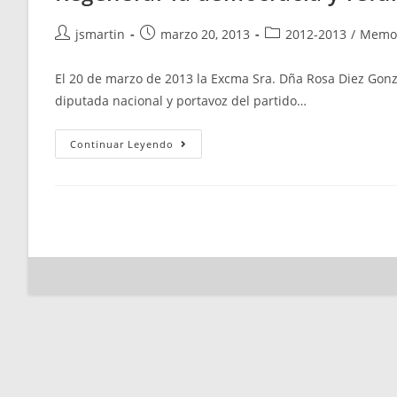
Autor
Publicación
Categoría
jsmartin
marzo 20, 2013
2012-2013
/
Memo
de
de
de
la
la
la
El 20 de marzo de 2013 la Excma Sra. Dña Rosa Diez Gonz
entrada:
entrada:
entrada:
diputada nacional y portavoz del partido…
Regenerar
Continuar Leyendo
La
Democracia
Y
Refundar
España