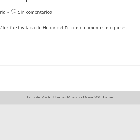
Comentarios
ria
Sin comentarios
de
la
ález fue invitada de Honor del Foro, en momentos en que es
entrada:
Foro de Madrid Tercer Milenio - OceanWP Theme