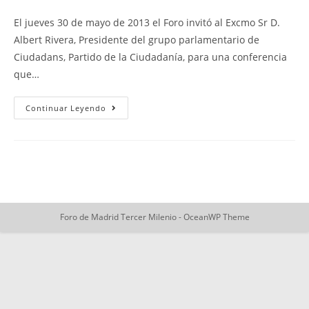
de
de
de
la
la
la
El jueves 30 de mayo de 2013 el Foro invitó al Excmo Sr D.
entrada:
entrada:
entrada:
Albert Rivera, Presidente del grupo parlamentario de
Ciudadans, Partido de la Ciudadanía, para una conferencia
que…
«Transición
Continuar Leyendo
Ciudadana»
Foro de Madrid Tercer Milenio - OceanWP Theme