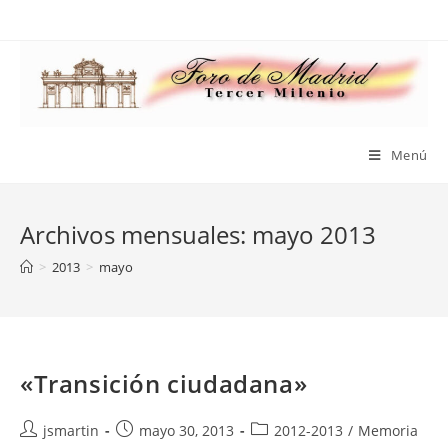
Saltar
al
contenido
Menú
Archivos mensuales: mayo 2013
>
2013
>
mayo
«Transición ciudadana»
Autor
Publicación
Categoría
jsmartin
mayo 30, 2013
2012-2013
/
Memoria