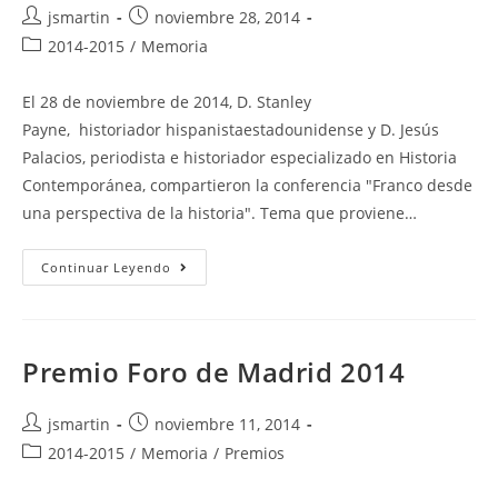
Autor
Publicación
jsmartin
noviembre 28, 2014
de
de
Categoría
2014-2015
/
Memoria
la
la
de
entrada:
entrada:
la
El 28 de noviembre de 2014, D. Stanley
entrada:
Payne, historiador hispanistaestadounidense y D. Jesús
Palacios, periodista e historiador especializado en Historia
Contemporánea, compartieron la conferencia "Franco desde
una perspectiva de la historia". Tema que proviene…
Franco
Continuar Leyendo
Desde
Una
Perspectiva
De
La
Historia
Premio Foro de Madrid 2014
Autor
Publicación
jsmartin
noviembre 11, 2014
de
de
Categoría
2014-2015
/
Memoria
/
Premios
la
la
de
entrada:
entrada: