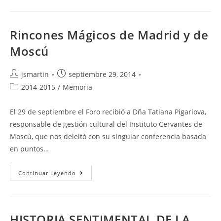
Sociedad
Rincones Mágicos de Madrid y de
Moscú
Autor
Publicación
jsmartin
septiembre 29, 2014
de
de
Categoría
2014-2015
/
Memoria
la
la
de
entrada:
entrada:
la
El 29 de septiembre el Foro recibió a Dña Tatiana Pigariova,
entrada:
responsable de gestión cultural del Instituto Cervantes de
Moscú, que nos deleitó con su singular conferencia basada
en puntos…
Rincones
Continuar Leyendo
Mágicos
De
Madrid
Y
De
Moscú
HISTORIA SENTIMENTAL DE LA