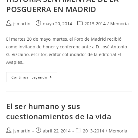
POSGUERRA EN MADRID
Autor
Publicación
Categoría
jsmartin
mayo 20, 2014
2013-2014
/
Memoria
de
de
de
la
la
la
El martes 20 de mayo, martes, el Foro de Madrid recibió
entrada:
entrada:
entrada:
como invitado de honor y conferenciante a D. José Antonio
G. Vizcaíno, escritor, editor cofundador de la editorial El
Avapies…
HISTORIA
Continuar Leyendo
SENTIMENTAL
DE
LA
POSGUERRA
EN
MADRID
El ser humano y sus
cuestionamientos de la vida
Autor
Publicación
Categoría
jsmartin
abril 22, 2014
2013-2014
/
Memoria
de
de
de