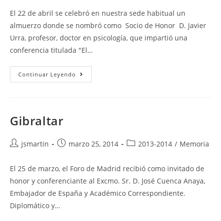
la
la
la
El 22 de abril se celebró en nuestra sede habitual un
entrada:
entrada:
entrada:
almuerzo donde se nombró como Socio de Honor D. Javier
Urra, profesor, doctor en psicología, que impartió una
conferencia titulada "El…
El
Continuar Leyendo
Ser
Humano
Y
Sus
Cuestionamientos
De
Gibraltar
La
Vida
Autor
Publicación
Categoría
jsmartin
marzo 25, 2014
2013-2014
/
Memoria
de
de
de
la
la
la
El 25 de marzo, el Foro de Madrid recibió como invitado de
entrada:
entrada:
entrada:
honor y conferenciante al Excmo. Sr. D. José Cuenca Anaya,
Embajador de España y Académico Correspondiente.
Diplomático y…