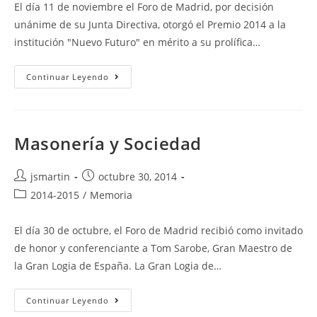
la
El día 11 de noviembre el Foro de Madrid, por decisión
entrada:
unánime de su Junta Directiva, otorgó el Premio 2014 a la
institución "Nuevo Futuro" en mérito a su prolífica…
Premio
Continuar Leyendo
Foro
De
Madrid
2014
Masonería y Sociedad
Autor
Publicación
jsmartin
octubre 30, 2014
de
de
Categoría
2014-2015
/
Memoria
la
la
de
entrada:
entrada:
la
El día 30 de octubre, el Foro de Madrid recibió como invitado
entrada:
de honor y conferenciante a Tom Sarobe, Gran Maestro de
la Gran Logia de España. La Gran Logia de…
Masonería
Continuar Leyendo
Y