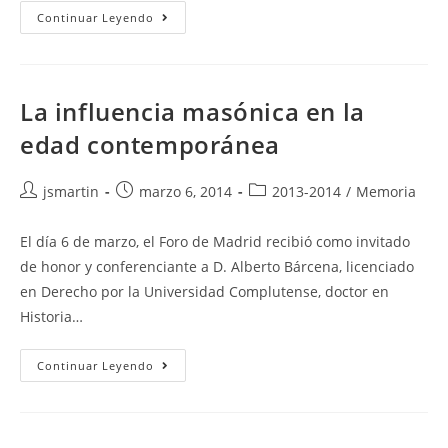
Gibraltar
Continuar Leyendo
La influencia masónica en la
edad contemporánea
Autor
Publicación
Categoría
jsmartin
marzo 6, 2014
2013-2014
/
Memoria
de
de
de
la
la
la
El día 6 de marzo, el Foro de Madrid recibió como invitado
entrada:
entrada:
entrada:
de honor y conferenciante a D. Alberto Bárcena, licenciado
en Derecho por la Universidad Complutense, doctor en
Historia…
La
Continuar Leyendo
Influencia
Masónica
En
La
Edad