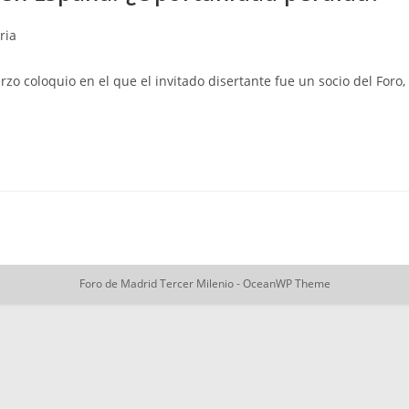
ria
zo coloquio en el que el invitado disertante fue un socio del Foro,
Foro de Madrid Tercer Milenio - OceanWP Theme