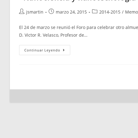
Autor
Publicación
Categoría
jsmartin
marzo 24, 2015
2014-2015
/
Memo
de
de
de
la
la
la
El 24 de marzo se reunió el Foro para celebrar otro almuer
entrada:
entrada:
entrada:
D. Victor R. Velasco, Profesor de…
«Nanociencia
Continuar Leyendo
Y
Nanotecnología
En
España.
¿Oportunidad
Perdida?»