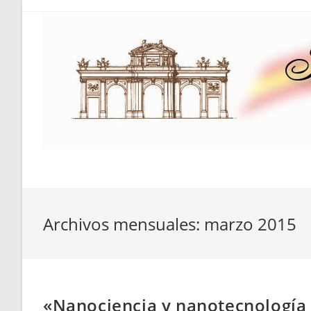
Saltar
al
contenido
Archivos mensuales: marzo 2015
«Nanociencia y nanotecnología