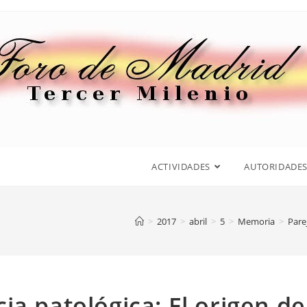
ACTIVIDADES
AUTORIDADE
>
2017
>
abril
>
5
>
Memoria
>
Pare
a patológica: El origen de