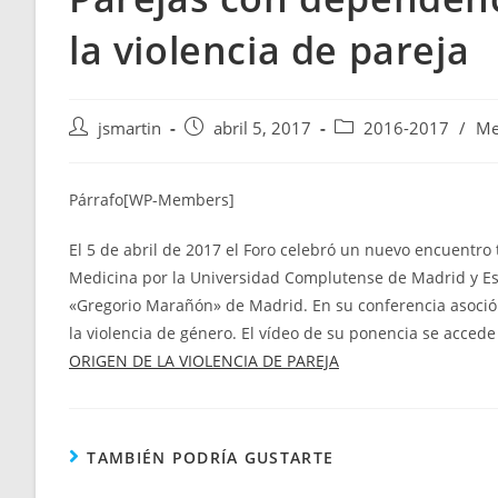
la violencia de pareja
Autor
Publicación
Categoría
jsmartin
abril 5, 2017
2016-2017
/
Me
de
de
de
la
la
la
entrada:
entrada:
entrada:
Párrafo[WP-Members]
El 5 de abril de 2017 el Foro celebró un nuevo encuentro
Medicina por la Universidad Complutense de Madrid y Espe
«Gregorio Marañón» de Madrid. En su conferencia asoció
la violencia de género. El vídeo de su ponencia se acced
ORIGEN DE LA VIOLENCIA DE PAREJA
TAMBIÉN PODRÍA GUSTARTE