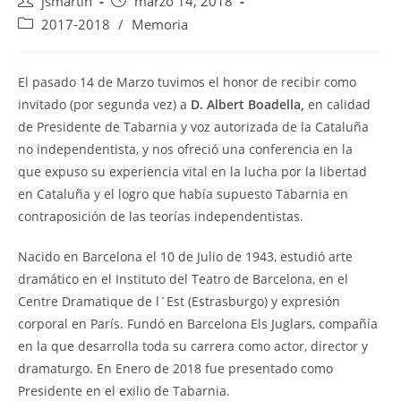
Autor
Publicación
jsmartin
marzo 14, 2018
de
de
Categoría
2017-2018
/
Memoria
la
la
de
entrada:
entrada:
la
entrada:
El pasado 14 de Marzo tuvimos el honor de recibir como
invitado (por segunda vez) a
D.
Albert Boadella,
en calidad
de Presidente de Tabarnia y voz autorizada de la Cataluña
no independentista, y nos ofreció una conferencia en la
que expuso su experiencia vital en la lucha por la libertad
en Cataluña y el logro que había supuesto Tabarnia en
contraposición de las teorías independentistas.
Nacido en Barcelona el 10 de Julio de 1943, estudió arte
dramático en el Instituto del Teatro de Barcelona, en el
Centre Dramatique de l´Est (Estrasburgo) y expresión
corporal en París. Fundó en Barcelona Els Juglars, compañía
en la que desarrolla toda su carrera como actor, director y
dramaturgo. En Enero de 2018 fue presentado como
Presidente en el exilio de Tabarnia.