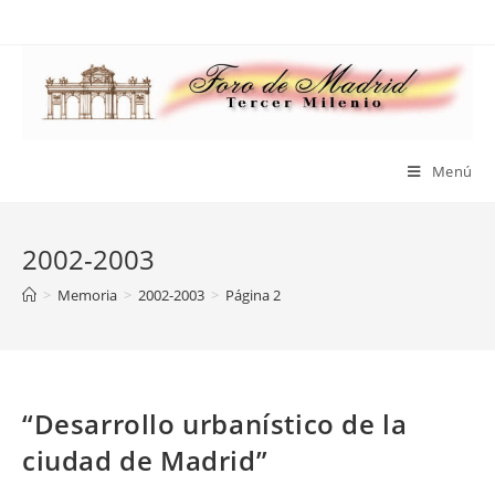
Saltar
al
contenido
Menú
2002-2003
>
Memoria
>
2002-2003
>
Página 2
“Desarrollo urbanístico de la
ciudad de Madrid”