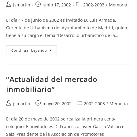
Autor
Publicación
Categoría
jsmartin
junio 17, 2002
2002-2003
/
Memoria
de
de
de
la
la
la
El día 17 de junio de 2002 es invitado D. Luis Armada,
entrada:
entrada:
entrada:
Gerente de Urbanismo del Ayuntamiento de Madrid, quien
tiene a su cargo el tema “Desarrollo urbanístico de la…
“Desarrollo
Continuar Leyendo
Urbanístico
De
La
Ciudad
De
Madrid”
“Actualidad del mercado
inmobiliario”
Autor
Publicación
Categoría
jsmartin
mayo 20, 2002
2002-2003
/
Memoria
de
de
de
la
la
la
El día 20 de mayo de 2002 se realiza la primera cena-
entrada:
entrada:
entrada:
coloquio. El invitado es D. Francisco Javier García Valcarcel
Saiz, Presidente de la Asociación de Promotores