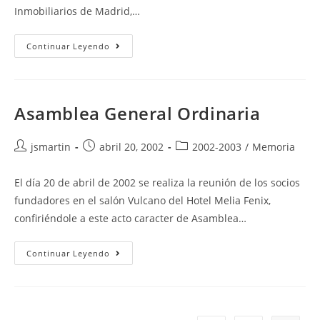
Inmobiliarios de Madrid,…
“Actualidad
Continuar Leyendo
Del
Mercado
Inmobiliario”
Asamblea General Ordinaria
Autor
Publicación
Categoría
jsmartin
abril 20, 2002
2002-2003
/
Memoria
de
de
de
la
la
la
El día 20 de abril de 2002 se realiza la reunión de los socios
entrada:
entrada:
entrada:
fundadores en el salón Vulcano del Hotel Melia Fenix,
confiriéndole a este acto caracter de Asamblea…
Asamblea
Continuar Leyendo
General
Ordinaria