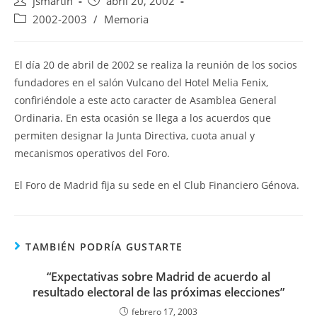
Autor
Publicación
jsmartin
abril 20, 2002
de
de
Categoría
2002-2003
/
Memoria
la
la
de
entrada:
entrada:
la
entrada:
El día 20 de abril de 2002 se realiza la reunión de los socios
fundadores en el salón Vulcano del Hotel Melia Fenix,
confiriéndole a este acto caracter de Asamblea General
Ordinaria. En esta ocasión se llega a los acuerdos que
permiten designar la Junta Directiva, cuota anual y
mecanismos operativos del Foro.
El Foro de Madrid fija su sede en el Club Financiero Génova.
TAMBIÉN PODRÍA GUSTARTE
“Expectativas sobre Madrid de acuerdo al
resultado electoral de las próximas elecciones”
febrero 17, 2003