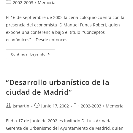
de
de
Categoría
2002-2003
/
Memoria
la
la
de
entrada:
entrada:
la
El 16 de septiembre de 2002 la cena-coloquio cuenta con la
entrada:
presencia del economista D Manuel Funes Robert, quien
expone una conferencia bajo el título “Conceptos
económicos”. . Desde entonces…
“Conceptos
Continuar Leyendo
Económicos”
“Desarrollo urbanístico de la
ciudad de Madrid”
Autor
Publicación
Categoría
jsmartin
junio 17, 2002
2002-2003
/
Memoria
de
de
de
la
la
la
El día 17 de junio de 2002 es invitado D. Luis Armada,
entrada:
entrada:
entrada:
Gerente de Urbanismo del Ayuntamiento de Madrid, quien