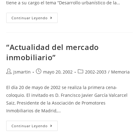
tiene a su cargo el tema “Desarrollo urbanístico de la…
“Desarrollo
Continuar Leyendo
Urbanístico
De
La
Ciudad
De
Madrid”
“Actualidad del mercado
inmobiliario”
Autor
Publicación
Categoría
jsmartin
mayo 20, 2002
2002-2003
/
Memoria
de
de
de
la
la
la
El día 20 de mayo de 2002 se realiza la primera cena-
entrada:
entrada:
entrada:
coloquio. El invitado es D. Francisco Javier García Valcarcel
Saiz, Presidente de la Asociación de Promotores
Inmobiliarios de Madrid,…
“Actualidad
Continuar Leyendo
Del
Mercado
Inmobiliario”