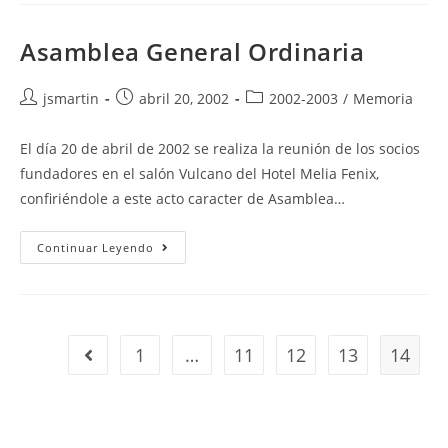
Asamblea General Ordinaria
Autor
Publicación
Categoría
jsmartin
abril 20, 2002
2002-2003
/
Memoria
de
de
de
la
la
la
El día 20 de abril de 2002 se realiza la reunión de los socios
entrada:
entrada:
entrada:
fundadores en el salón Vulcano del Hotel Melia Fenix,
confiriéndole a este acto caracter de Asamblea…
Asamblea
Continuar Leyendo
General
Ordinaria
1
…
11
12
13
14
Ir a la página anterior