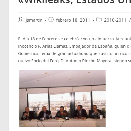
Autor
Publicación
Categoría
jsmartin
febrero 18, 2011
2010-2011
/
de
de
de
la
la
la
entrada:
entrada:
entrada:
El día 18 de Febrero se celebró, con un almuerzo, la reu
Inocencio F. Arias Llamas, Embajador de España, quien di
Gobierno», tema de gran actualidad que suscitó un rico co
nuevo Socio del Foro, D. Antonio Rincón Mayoral siendo 