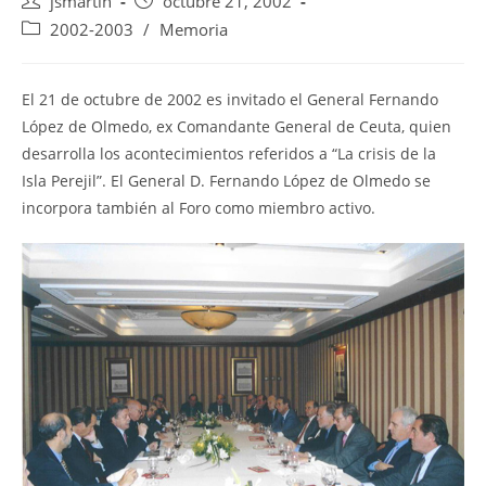
Autor
Publicación
jsmartin
octubre 21, 2002
de
de
Categoría
2002-2003
/
Memoria
la
la
de
entrada:
entrada:
la
entrada:
El 21 de octubre de 2002 es invitado el General Fernando
López de Olmedo, ex Comandante General de Ceuta, quien
desarrolla los acontecimientos referidos a “La crisis de la
Isla Perejil”. El General D. Fernando López de Olmedo se
incorpora también al Foro como miembro activo.