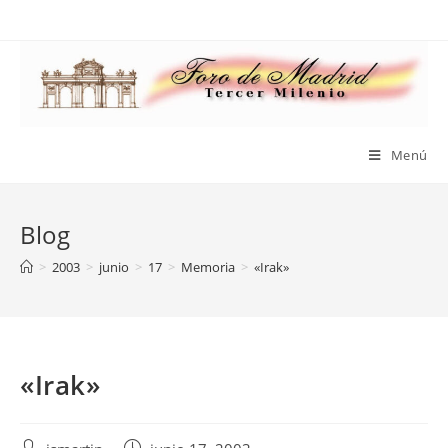
Saltar
al
contenido
Menú
Blog
>
2003
>
junio
>
17
>
Memoria
>
«Irak»
«Irak»