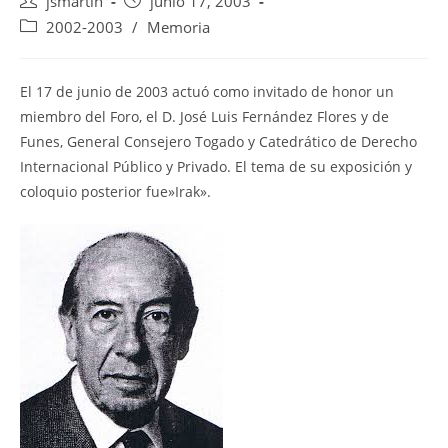
Autor
Publicación
jsmartin
junio 17, 2003
de
de
Categoría
2002-2003
/
Memoria
la
la
de
entrada:
entrada:
la
entrada:
El 17 de junio de 2003 actuó como invitado de honor un
miembro del Foro, el D. José Luis Fernández Flores y de
Funes, General Consejero Togado y Catedrático de Derecho
Internacional Público y Privado. El tema de su exposición y
coloquio posterior fue»Irak».