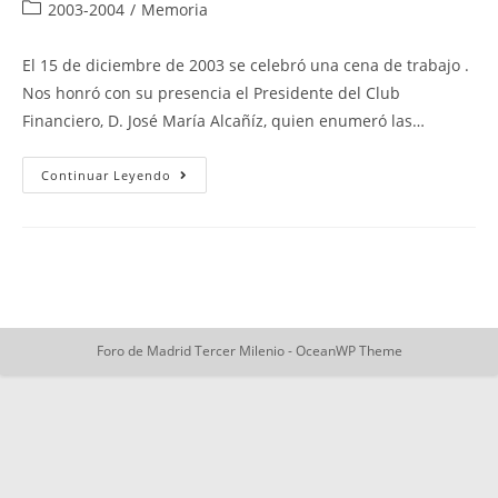
de
de
Categoría
2003-2004
/
Memoria
la
la
de
entrada:
entrada:
la
El 15 de diciembre de 2003 se celebró una cena de trabajo .
entrada:
Nos honró con su presencia el Presidente del Club
Financiero, D. José María Alcañíz, quien enumeró las…
Cena
Continuar Leyendo
De
Trabajo
En
CFG
Foro de Madrid Tercer Milenio - OceanWP Theme