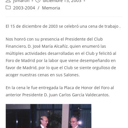
Autor
Publicación
jsmartin
diciembre 15, 2003
de
de
Categoría
2003-2004
/
Memoria
la
la
de
entrada:
entrada:
la
entrada:
El 15 de diciembre de 2003 se celebró una cena de trabajo .
Nos honró con su presencia el Presidente del Club
Financiero, D. José María Alcañíz, quien enumeró las
múltiples actividades desarrolladas en el Club y felicitó al
Foro de Madrid por la labor que viene desempeñando en
favor de Madrid, por lo que el Club se siente orgulloso de
acoger nuestras cenas en sus Salones.
En la cena le fue entregada la Placa de Honor del Foro al
anterior Presidente D. Juan Carlos García Valdecantos.