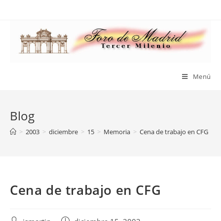
Saltar
al
contenido
Menú
Blog
>
2003
>
diciembre
>
15
>
Memoria
>
Cena de trabajo en CFG
Cena de trabajo en CFG