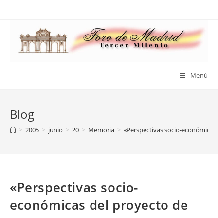
Saltar
al
contenido
Menú
Blog
>
2005
>
junio
>
20
>
Memoria
>
«Perspectivas socio-económicas 
«Perspectivas socio-
económicas del proyecto de