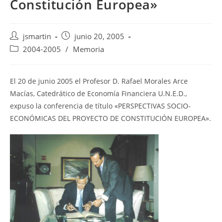
Constitución Europea»
Autor
Publicación
jsmartin
junio 20, 2005
de
de
Categoría
2004-2005
/
Memoria
la
la
de
entrada:
entrada:
la
entrada:
El 20 de junio 2005 el Profesor D. Rafael Morales Arce
Macías, Catedrático de Economía Financiera U.N.E.D.,
expuso la conferencia de título «PERSPECTIVAS SOCIO-
ECONÓMICAS DEL PROYECTO DE CONSTITUCIÓN EUROPEA».