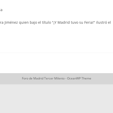
ia
a Jiménez quien bajo el título "¡Y Madrid tuvo su Feria!" ilustró el
Foro de Madrid Tercer Milenio - OceanWP Theme