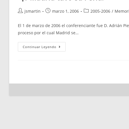
Autor
Publicación
Categoría
jsmartin
marzo 1, 2006
2005-2006
/
Memor
de
de
de
la
la
la
El 1 de marzo de 2006 el conferenciante fue D. Adrián Pier
entrada:
entrada:
entrada:
proceso por el cual Madrid se…
«¡Y
Continuar Leyendo
Madrid
Tuvo
Su
Feria!»