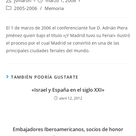
Autor
Publicación
jsmartin
marzo 1, 2006
de
de
Categoría
2005-2006
/
Memoria
la
la
de
entrada:
entrada:
la
entrada:
El 1 de marzo de 2006 el conferenciante fue D. Adrián Piera
Jiménez quien bajo el título «¡Y Madrid tuvo su Feria!» ilustró
el proceso por el cual Madrid se convirtió en una de las
principales ciudades feriales del mundo.
TAMBIÉN PODRÍA GUSTARTE
«Israel y España en el siglo XXI»
abril 12, 2012
Embajadores Iberoamericanos, socios de honor