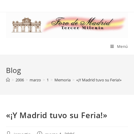
Saltar
al
contenido
Menú
Blog
>
2006
>
marzo
>
1
>
Memoria
>
«¡Y Madrid tuvo su Feria!»
«¡Y Madrid tuvo su Feria!»