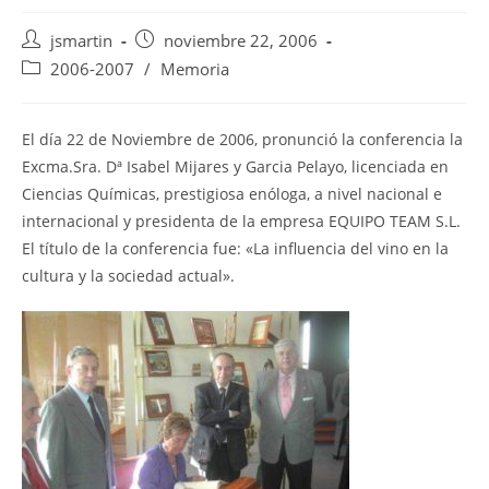
Autor
Publicación
jsmartin
noviembre 22, 2006
de
de
Categoría
2006-2007
/
Memoria
la
la
de
entrada:
entrada:
la
entrada:
El día 22 de Noviembre de 2006, pronunció la conferencia la
Excma.Sra. Dª Isabel Mijares y Garcia Pelayo, licenciada en
Ciencias Químicas, prestigiosa enóloga, a nivel nacional e
internacional y presidenta de la empresa EQUIPO TEAM S.L.
El título de la conferencia fue: «La influencia del vino en la
cultura y la sociedad actual».