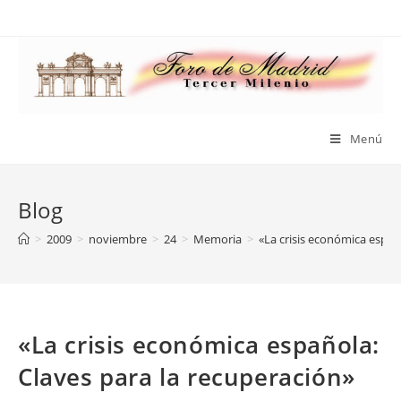
Saltar
al
contenido
Menú
Blog
>
2009
>
noviembre
>
24
>
Memoria
>
«La crisis económica españ
«La crisis económica española:
Claves para la recuperación»