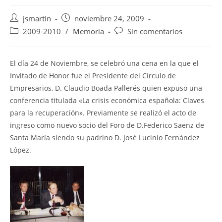
Autor
Publicación
jsmartin
noviembre 24, 2009
de
de
Categoría
Comentarios
2009-2010
/
Memoria
Sin comentarios
la
la
de
de
entrada:
entrada:
la
la
entrada:
entrada:
El día 24 de Noviembre, se celebró una cena en la que el
Invitado de Honor fue el Presidente del Círculo de
Empresarios, D. Claudio Boada Pallerés quien expuso una
conferencia titulada «La crisis económica española: Claves
para la recuperación». Previamente se realizó el acto de
ingreso como nuevo socio del Foro de D.Federico Saenz de
Santa María siendo su padrino D. José Lucinio Fernández
López.