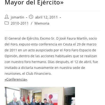
Mayor del Ejército»
Autor
Publicación
jsmartin
abril 12, 2011
de
de
Categoría
2010-2011
/
Memoria
la
la
de
entrada:
entrada:
la
entrada:
El General de Ejército, Excmo Sr. D José Faura Martín, socio
del Foro, expuso esta conferencia en Ceuta el 29 de marzo
de 2011 en un acto auspiciado por el Foro Faro Espacio de
Opinión, dentro de las acciones habituales que se realizan
con nuestro foro hermano. Días después, el 12 de abril, fue
invitado a dictarla nuevamente en nuestra sede de
reuniones, el Club Financiero.
«Conferencia»
.