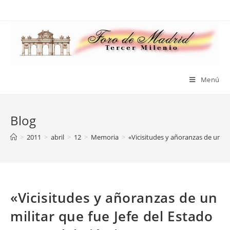
Saltar
al
contenido
Menú
Blog
>
2011
>
abril
>
12
>
Memoria
>
«Vicisitudes y añoranzas de un mil
«Vicisitudes y añoranzas de un
militar que fue Jefe del Estado