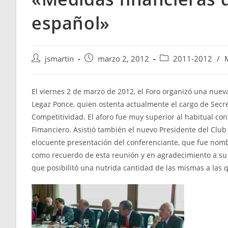
español»
Autor
Publicación
Categoría
jsmartin
marzo 2, 2012
2011-2012
/
de
de
de
la
la
la
entrada:
entrada:
entrada:
El viernes 2 de marzo de 2012, el Foro organizó una nueva
Legaz Ponce, quien ostenta actualmente el cargo de Secr
Competitividad. El aforo fue muy superior al habitual con
Fimanciero. Asistió también el nuevo Presidente del Club 
elocuente presentación del conferenciante, que fue nomb
como recuerdo de esta reunión y en agradecimiento a su p
que posibilitó una nutrida cantidad de las mismas a las q