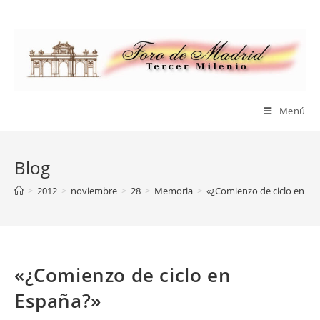
Saltar
al
contenido
Menú
Blog
>
2012
>
noviembre
>
28
>
Memoria
>
«¿Comienzo de ciclo en Es
«¿Comienzo de ciclo en
España?»