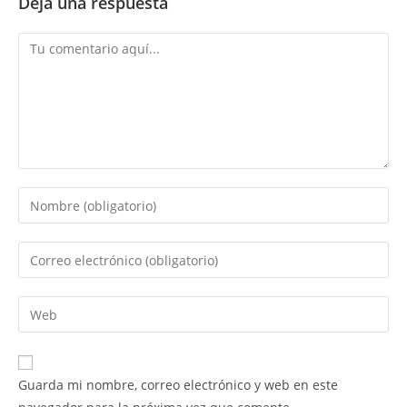
Deja una respuesta
Comentario
Introduce
tu
nombre
Introduce
o
tu
nombre
dirección
Introduce
de
de
la
usuario
correo
URL
para
electrónico
de
comentar
Guarda mi nombre, correo electrónico y web en este
para
tu