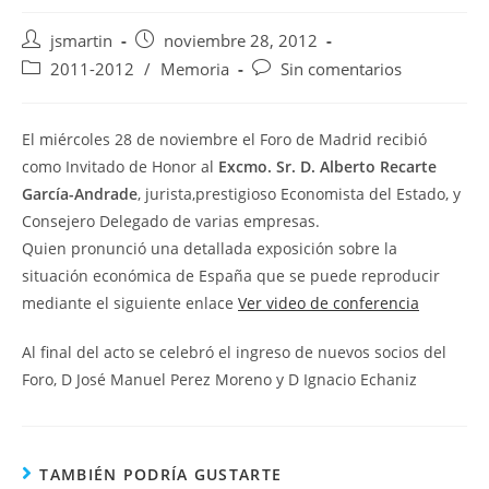
Autor
Publicación
jsmartin
noviembre 28, 2012
de
de
Categoría
Comentarios
2011-2012
/
Memoria
Sin comentarios
la
la
de
de
entrada:
entrada:
la
la
entrada:
entrada:
El miércoles 28 de noviembre el Foro de Madrid recibió
como Invitado de Honor al
Excmo. Sr. D. Alberto Recarte
García-Andrade
, jurista,prestigioso Economista del Estado, y
Consejero Delegado de varias empresas.
Quien pronunció una detallada exposición sobre la
situación económica de España que se puede reproducir
mediante el siguiente enlace
Ver video de conferencia
Al final del acto se celebró el ingreso de nuevos socios del
Foro, D José Manuel Perez Moreno y D Ignacio Echaniz
TAMBIÉN PODRÍA GUSTARTE