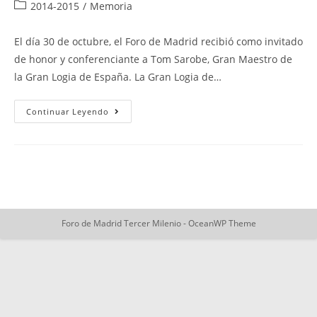
de
de
Categoría
2014-2015
/
Memoria
la
la
de
entrada:
entrada:
la
El día 30 de octubre, el Foro de Madrid recibió como invitado
entrada:
de honor y conferenciante a Tom Sarobe, Gran Maestro de
la Gran Logia de España. La Gran Logia de…
Masonería
Continuar Leyendo
Y
Sociedad
Foro de Madrid Tercer Milenio - OceanWP Theme