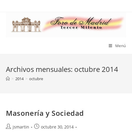
Saltar
al
contenido
Menú
Archivos mensuales: octubre 2014
>
2014
>
octubre
Masonería y Sociedad
Autor
Publicación
jsmartin
octubre 30, 2014