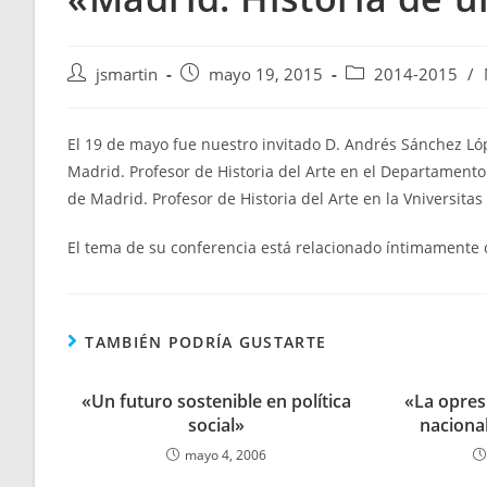
Autor
Publicación
Categoría
jsmartin
mayo 19, 2015
2014-2015
/
de
de
de
la
la
la
entrada:
entrada:
entrada:
El 19 de mayo fue nuestro invitado D. Andrés Sánchez Ló
Madrid. Profesor de Historia del Arte en el Departament
de Madrid. Profesor de Historia del Arte en la Vniversitas
El tema de su conferencia está relacionado íntimamente c
TAMBIÉN PODRÍA GUSTARTE
«Un futuro sostenible en política
«La opresi
social»
naciona
mayo 4, 2006