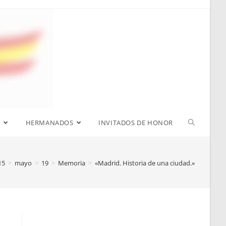
S
HERMANADOS
INVITADOS DE HONOR
15
>
mayo
>
19
>
Memoria
>
«Madrid. Historia de una ciudad.»