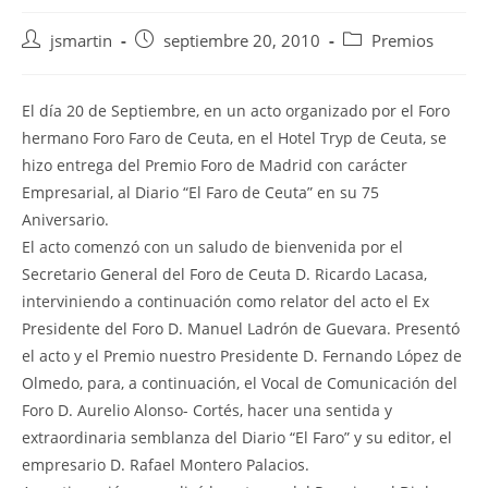
Autor
Publicación
Categoría
jsmartin
septiembre 20, 2010
Premios
de
de
de
la
la
la
entrada:
entrada:
entrada:
El día 20 de Septiembre, en un acto organizado por el Foro
hermano Foro Faro de Ceuta, en el Hotel Tryp de Ceuta, se
hizo entrega del Premio Foro de Madrid con carácter
Empresarial, al Diario “El Faro de Ceuta” en su 75
Aniversario.
El acto comenzó con un saludo de bienvenida por el
Secretario General del Foro de Ceuta D. Ricardo Lacasa,
interviniendo a continuación como relator del acto el Ex
Presidente del Foro D. Manuel Ladrón de Guevara. Presentó
el acto y el Premio nuestro Presidente D. Fernando López de
Olmedo, para, a continuación, el Vocal de Comunicación del
Foro D. Aurelio Alonso- Cortés, hacer una sentida y
extraordinaria semblanza del Diario “El Faro” y su editor, el
empresario D. Rafael Montero Palacios.