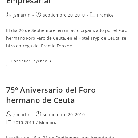
Empresarial
Autor
Publicación
Categoría
jsmartin
septiembre 20, 2010
Premios
de
de
de
la
la
la
El día 20 de Septiembre, en un acto organizado por el Foro
entrada:
entrada:
entrada:
hermano Foro Faro de Ceuta, en el Hotel Tryp de Ceuta, se
hizo entrega del Premio Foro de…
Premio
Continuar Leyendo
Foro
De
Madrid
2010
Empresarial
75º Aniversario del Foro
hermano de Ceuta
Autor
Publicación
jsmartin
septiembre 20, 2010
de
de
Categoría
2010-2011
/
Memoria
la
la
de
entrada:
entrada:
la
Los días del 18 al 21 de Septiembre, una importante